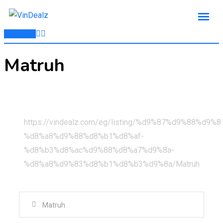
Post Ad
Matruh
Home
All Ads
https://vindealz.com/eg/listing/%d9%87%d9%88%d9%
%d8%a8%d9%88%d8%b1%d8%af-
%d8%b3%d8%ac%d9%88%d8%a7%d9%8a-
%d8%a8%d9%83%d8%b1%d8%b3%d9%8a/
Matruh