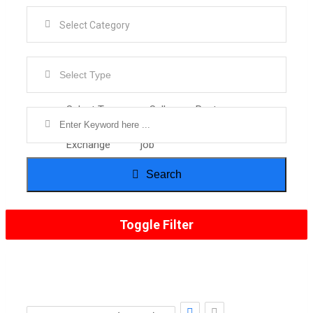
Select Type
Select Type
Sell
Rent
Exchange
job
Search
Toggle Filter