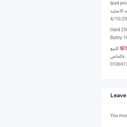
Ipad pro 11_ inch Wi_fi ع
Hard 25
Battry 
للبيع
Leave
You mus