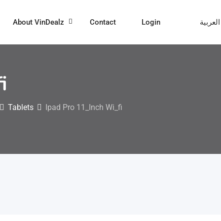
About VinDealz
Contact
Login
العربية
i
Tablets
Ipad Pro 11_Inch Wi_fi